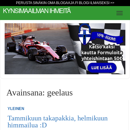
PERUSTA SINÄKIN OMA BLOGAAJA.FI BLOGI ILMAISEKSI >>
KYNSIMAAILMAN IHMEITÄ
Avainsana: geelaus
YLEINEN
Tammikuun takapakkia, helmikuun
himmailua :D