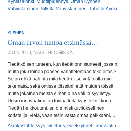
Kynsisalonki
,
Muottipidennys
,
Oman Kynnen
Vahvistaminen
,
Silkillä Vahvistaminen
,
Tuhottu Kynsi
YLEINEN
Oman arvon tuntoa etsimässä…
05.05.2013, NAISENLOGIIKKA
Tiedätkö sen tunteen, kun tiedät onnistuneesi jossain,
mutta joku toinen pääsee vähättelemään tekeleitäsi?
Se on ehkä pahinta mitä tiedän. Itse yritän olla niin
tekemättä, sekä omissa töissäni, että muiden töissä,
mutta jokainen meistä siihen aina välillä syyllistyy.
Uusin innovaationi on löytää töitä kynsiteknikkona.
Tiedän heikkouteni, en ole mielikuvituksellinen
koristelija, vielä, vaan etsin vasta omaa paikkaani. …
Asiakaslähtöisyys
,
Geelaus
,
Geelikynnet
,
Innovaatio
,