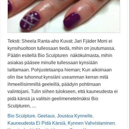
Teksti: Sheela Ranta-aho Kuvat: Jari Fjäder Moni ei
kynsihuoltoon tullessaan tiedä, mihin on joutumassa.
Päätin esitellä Bio Sculpturen näkökulmasta, mihin
asiakas pääsee minulle tullessaan kynsiään
laittamaan. Pohjustetaanpa hieman; Kun aikoinaan
olin itse tuhonnut kynsiäni useamman kerran mitä
ihmeellisimmillä geeleillä, päädyin pohtimaan
valintojani. Tulin siihen tulokseen, että kauneudesta ei
pidä kärsiä ja valitsin geelimenetelmäksi Bio
Sculpturen, …
Bio Sculpture
,
Geelaus
,
Joustoa Kynnelle
,
Kauneudesta Ei Pidä Kärsiä
,
Kynnen Vahvistaminen
,