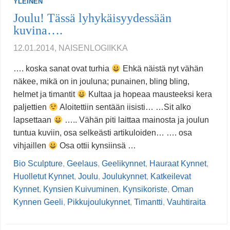
YLEINEN
Joulu! Tässä lyhykäisyydessään
kuvina….
12.01.2014, NAISENLOGIIKKA
…. koska sanat ovat turhia
Ehkä näistä nyt vähän
näkee, mikä on in jouluna; punainen, bling bling,
helmet ja timantit
Kultaa ja hopeaa mausteeksi kera
paljettien
Aloitettiin sentään iisisti… …Sit alko
lapsettaan
….. Vähän piti laittaa mainosta ja joulun
tuntua kuviin, osa selkeästi artikuloiden… …. osa
vihjaillen
Osa ottii kynsiinsä …
Bio Sculpture
,
Geelaus
,
Geelikynnet
,
Hauraat Kynnet
,
Huolletut Kynnet
,
Joulu
,
Joulukynnet
,
Katkeilevat
Kynnet
,
Kynsien Kuivuminen
,
Kynsikoriste
,
Oman
Kynnen Geeli
,
Pikkujoulukynnet
,
Timantti
,
Vauhtiraita