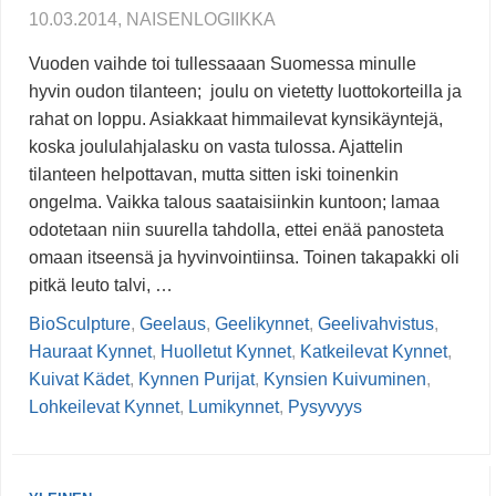
10.03.2014, NAISENLOGIIKKA
Vuoden vaihde toi tullessaaan Suomessa minulle
hyvin oudon tilanteen; joulu on vietetty luottokorteilla ja
rahat on loppu. Asiakkaat himmailevat kynsikäyntejä,
koska joululahjalasku on vasta tulossa. Ajattelin
tilanteen helpottavan, mutta sitten iski toinenkin
ongelma. Vaikka talous saataisiinkin kuntoon; lamaa
odotetaan niin suurella tahdolla, ettei enää panosteta
omaan itseensä ja hyvinvointiinsa. Toinen takapakki oli
pitkä leuto talvi, …
BioSculpture
,
Geelaus
,
Geelikynnet
,
Geelivahvistus
,
Hauraat Kynnet
,
Huolletut Kynnet
,
Katkeilevat Kynnet
,
Kuivat Kädet
,
Kynnen Purijat
,
Kynsien Kuivuminen
,
Lohkeilevat Kynnet
,
Lumikynnet
,
Pysyvyys