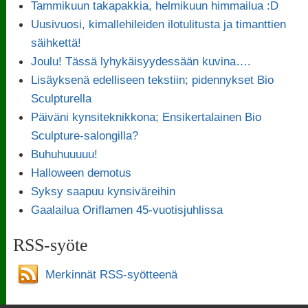
Tammikuun takapakkia, helmikuun himmailua :D
Uusivuosi, kimallehileiden ilotulitusta ja timanttien
säihkettä!
Joulu! Tässä lyhykäisyydessään kuvina….
Lisäyksenä edelliseen tekstiin; pidennykset Bio
Sculpturella
Päiväni kynsiteknikkona; Ensikertalainen Bio
Sculpture-salongilla?
Buhuhuuuuu!
Halloween demotus
Syksy saapuu kynsiväreihin
Gaalailua Oriflamen 45-vuotisjuhlissa
RSS-syöte
Merkinnät RSS-syötteenä