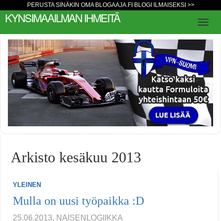
PERUSTA SINÄKIN OMA BLOGAAJA.FI BLOGI ILMAISEKSI >>
KYNSIMAAILMAN IHMEITÄ
Arkisto kesäkuu 2013
YLEINEN
Mulla on uusi työpaikka :D
25.06.2013, NAISENLOGIIKKA