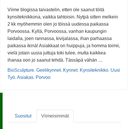
Viime blogissa taivastelin, etten ole saanut töitä
kynsiteknikkona, vaikka tahtoisin. Nytpä sitten melkein
2 kk myöhemmin olen jo töissä uudessa paikassa
Porvoossa. Kyllä, Porvoossa, vanhan kaupungin
laidalla, joen rannassa, kivijalassa, ihan parhaassa
paikassa ikinä! Asiakkaat on huippuja, ja homma toimii,
vielä jotain uusia juttuja toki tulee, mutta kaikkea
ihanaa oon jo saanut tehdä. Tässäpä vähän …
BioSculpture
,
Geelikynnet
,
Kynnet
,
Kynsiteknikko
,
Uusi
Työ. Asiakas. Porvoo
Suositut
Viimeisimmät