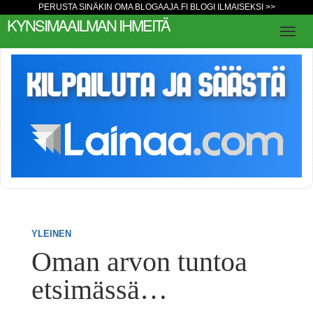
PERUSTA SINÄKIN OMA BLOGAAJA.FI BLOGI ILMAISEKSI >>
KYNSIMAAILMAN IHMEITÄ
YLEINEN
Oman arvon tuntoa
etsimässä…