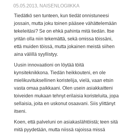
05.05.2013, NAISENLOGIIKKA
Tiedätkö sen tunteen, kun tiedät onnistuneesi
jossain, mutta joku toinen pääsee vähättelemään
tekeleitäsi? Se on ehkä pahinta mitä tiedän. Itse
yritän olla niin tekemättä, sekä omissa töissäni,
että muiden töissä, mutta jokainen meistä siihen
aina välillä syyllistyy.
Uusin innovaationi on löytää töitä
kynsiteknikkona. Tiedän heikkouteni, en ole
mielikuvituksellinen koristelija, vielä, vaan etsin
vasta omaa paikkaani. Olen usein asiakkaitteni
toiveiden mukaan tehnyt erilaisia koristeluita, jopa
sellaisia, joita en uskonut osaavani. Siis ylittänyt
itseni.
Koen, että palveluni on asiakaslähtöistä; teen sitä
mitä pyydetään, mutta niissä rajoissa missä