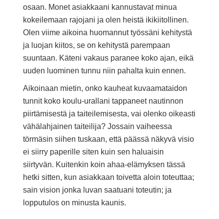
osaan. Monet asiakkaani kannustavat minua
kokeilemaan rajojani ja olen heistä ikikiitollinen.
Olen viime aikoina huomannut työssäni kehitystä
ja luojan kiitos, se on kehitystä parempaan
suuntaan. Käteni vakaus paranee koko ajan, eikä
uuden luominen tunnu niin pahalta kuin ennen.
Aikoinaan mietin, onko kauheat kuvaamataidon
tunnit koko koulu-urallani tappaneet nautinnon
piirtämisestä ja taiteilemisesta, vai olenko oikeasti
vähälahjainen taiteilija? Jossain vaiheessa
törmäsin siihen tuskaan, että päässä näkyvä visio
ei siirry paperille siten kuin sen haluaisin
siirtyvän. Kuitenkin koin ahaa-elämyksen tässä
hetki sitten, kun asiakkaan toivetta aloin toteuttaa;
sain vision jonka luvan saatuani toteutin; ja
lopputulos on minusta kaunis.