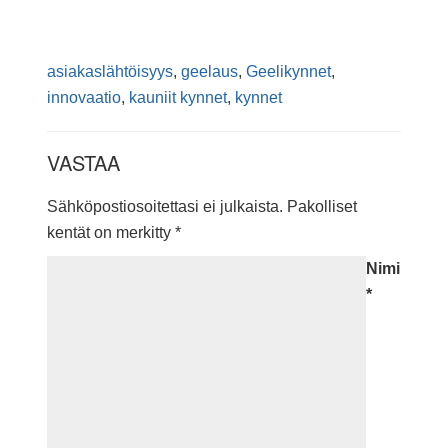
asiakaslähtöisyys
,
geelaus
,
Geelikynnet
,
innovaatio
,
kauniit kynnet
,
kynnet
VASTAA
Sähköpostiosoitettasi ei julkaista.
Pakolliset
kentät on merkitty
*
Nimi
*