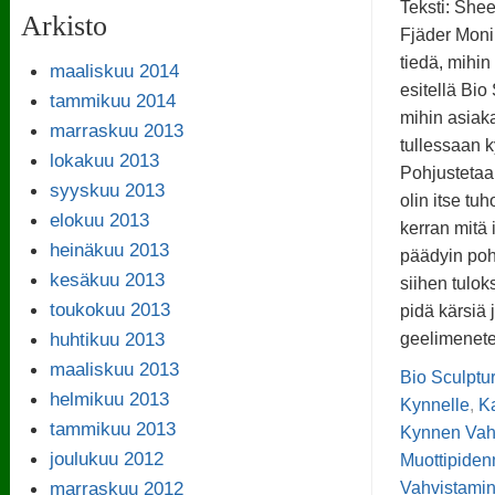
Teksti: Shee
Arkisto
Fjäder Moni
tiedä, mihi
maaliskuu 2014
esitellä Bi
tammikuu 2014
mihin asiak
marraskuu 2013
tullessaan 
lokakuu 2013
Pohjustetaa
syyskuu 2013
olin itse t
elokuu 2013
kerran mitä 
heinäkuu 2013
päädyin poht
kesäkuu 2013
siihen tulok
toukokuu 2013
pidä kärsiä j
huhtikuu 2013
geelimenete
maaliskuu 2013
Bio Sculptu
helmikuu 2013
Kynnelle
,
K
tammikuu 2013
Kynnen Vah
joulukuu 2012
Muottipiden
marraskuu 2012
Vahvistami