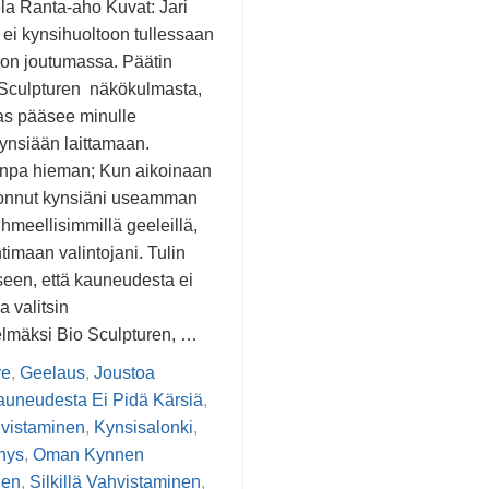
la Ranta-aho Kuvat: Jari
 ei kynsihuoltoon tullessaan
n on joutumassa. Päätin
o Sculpturen näkökulmasta,
as pääsee minulle
kynsiään laittamaan.
npa hieman; Kun aikoinaan
uhonnut kynsiäni useamman
ihmeellisimmillä geeleillä,
imaan valintojani. Tulin
seen, että kauneudesta ei
a valitsin
lmäksi Bio Sculpturen, …
re
,
Geelaus
,
Joustoa
auneudesta Ei Pidä Kärsiä
,
vistaminen
,
Kynsisalonki
,
nys
,
Oman Kynnen
nen
,
Silkillä Vahvistaminen
,