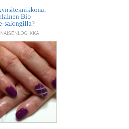
kynsiteknikkona;
alainen Bio
e-salongilla?
, NAISENLOGIIKKA