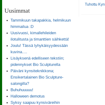
Tuhottu Kyn
Uusimmat
Tammikuun takapakkia, helmikuun
himmailua :D
Uusivuosi, kimallehileiden
ilotulitusta ja timanttien säihkettä!
Joulu! Tässä lyhykäisyydessään
kuvina….
Lisäyksenä edelliseen tekstiin;
pidennykset Bio Sculpturella
Päiväni kynsiteknikkona;
Ensikertalainen Bio Sculpture-
salongilla?
Buhuhuuuuu!
Halloween demotus
Syksy saapuu kynsiväreihin