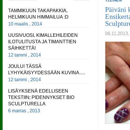
YLEINEN
Päiväni 
TAMMIKUUN TAKAPAKKIA,
Ensikert
HELMIKUUN HIMMAILUA :D
Sculptur
10 maalis , 2014
06.11.2013
UUSIVUOSI, KIMALLEHILEIDEN
ILOTULITUSTA JA TIMANTTIEN
SÄIHKETTÄ!
12 tammi , 2014
JOULU! TÄSSÄ
LYHYKÄISYYDESSÄÄN KUVINA….
12 tammi , 2014
LISÄYKSENÄ EDELLISEEN
TEKSTIIN; PIDENNYKSET BIO
SCULPTURELLA
6 marras , 2013