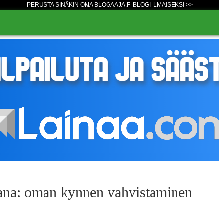
PERUSTA SINÄKIN OMA BLOGAAJA.FI BLOGI ILMAISEKSI >>
ana: oman kynnen vahvistaminen