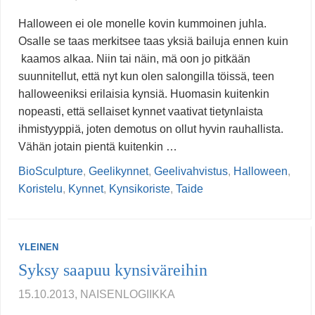
Halloween ei ole monelle kovin kummoinen juhla.
Osalle se taas merkitsee taas yksiä bailuja ennen kuin
kaamos alkaa. Niin tai näin, mä oon jo pitkään
suunnitellut, että nyt kun olen salongilla töissä, teen
halloweeniksi erilaisia kynsiä. Huomasin kuitenkin
nopeasti, että sellaiset kynnet vaativat tietynlaista
ihmistyyppiä, joten demotus on ollut hyvin rauhallista.
Vähän jotain pientä kuitenkin …
BioSculpture
,
Geelikynnet
,
Geelivahvistus
,
Halloween
,
Koristelu
,
Kynnet
,
Kynsikoriste
,
Taide
YLEINEN
Syksy saapuu kynsiväreihin
15.10.2013, NAISENLOGIIKKA