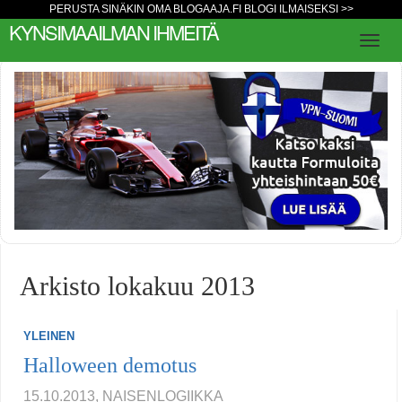
PERUSTA SINÄKIN OMA BLOGAAJA.FI BLOGI ILMAISEKSI >>
KYNSIMAAILMAN IHMEITÄ
Arkisto lokakuu 2013
YLEINEN
Halloween demotus
15.10.2013, NAISENLOGIIKKA