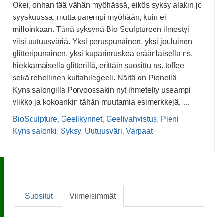
Okei, onhan tää vähän myöhässä, eikös syksy alakin jo
syyskuussa, mutta parempi myöhään, kuin ei
milloinkaan. Tänä syksynä Bio Sculptureen ilmestyi
viisi uutuusväriä. Yksi peruspunainen, yksi jouluinen
glitteripunainen, yksi kuparinruskea eräänlaisella ns.
hiekkamaisella glitterillä, erittäin suosittu ns. toffee
sekä rehellinen kultahilegeeli. Näitä on Pienellä
Kynsisalongilla Porvoossakin nyt ihmetelty useampi
viikko ja kokoankin tähän muutamia esimerkkejä, …
BioSculpture
,
Geelikynnet
,
Geelivahvistus
,
Pieni
Kynsisalonki
,
Syksy
,
Uutuusväri
,
Varpaat
Suositut
Viimeisimmät