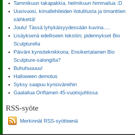
Tammikuun takapakkia, helmikuun himmailua :D
Uusivuosi, kimallehileiden ilotulitusta ja timanttien
säihkettä!
Joulu! Tässä lyhykäisyydessään kuvina….
Lisäyksenä edelliseen tekstiin; pidennykset Bio
Sculpturella
Päiväni kynsiteknikkona; Ensikertalainen Bio
Sculpture-salongilla?
Buhuhuuuuu!
Halloween demotus
Syksy saapuu kynsiväreihin
Gaalailua Oriflamen 45-vuotisjuhlissa
RSS-syöte
Merkinnät RSS-syötteenä