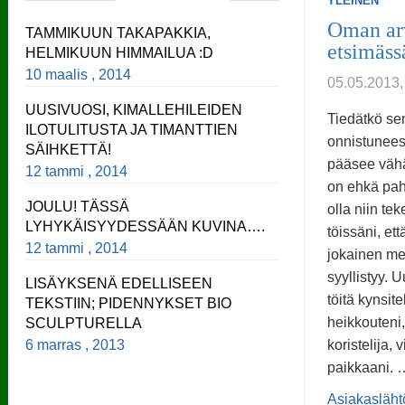
YLEINEN
Oman ar
TAMMIKUUN TAKAPAKKIA,
etsimäs
HELMIKUUN HIMMAILUA :D
10 maalis , 2014
05.05.2013
UUSIVUOSI, KIMALLEHILEIDEN
Tiedätkö sen
ILOTULITUSTA JA TIMANTTIEN
onnistuneesi
SÄIHKETTÄ!
pääsee vähä
12 tammi , 2014
on ehkä pahi
JOULU! TÄSSÄ
olla niin te
LYHYKÄISYYDESSÄÄN KUVINA….
töissäni, et
12 tammi , 2014
jokainen mei
syyllistyy. 
LISÄYKSENÄ EDELLISEEN
töitä kynsit
TEKSTIIN; PIDENNYKSET BIO
heikkouteni,
SCULPTURELLA
6 marras , 2013
koristelija,
paikkaani. 
Asiakasläht