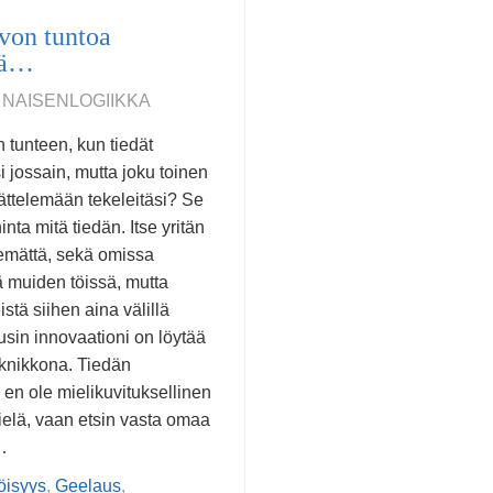
von tuntoa
sä…
, NAISENLOGIIKKA
 tunteen, kun tiedät
 jossain, mutta joku toinen
ttelemään tekeleitäsi? Se
nta mitä tiedän. Itse yritän
kemättä, sekä omissa
tä muiden töissä, mutta
stä siihen aina välillä
Uusin innovaationi on löytää
eknikkona. Tiedän
 en ole mielikuvituksellinen
 vielä, vaan etsin vasta omaa
…
öisyys
,
Geelaus
,