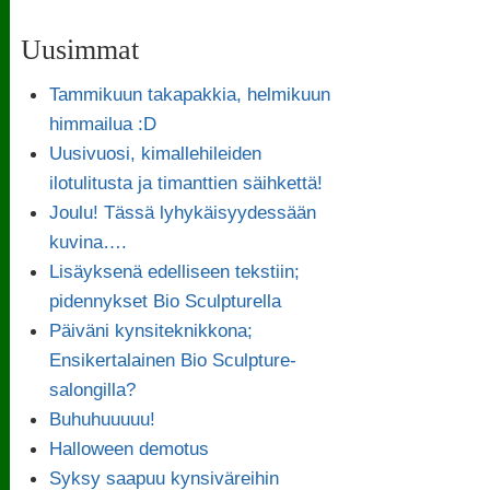
Uusimmat
Tammikuun takapakkia, helmikuun
himmailua :D
Uusivuosi, kimallehileiden
ilotulitusta ja timanttien säihkettä!
Joulu! Tässä lyhykäisyydessään
kuvina….
Lisäyksenä edelliseen tekstiin;
pidennykset Bio Sculpturella
Päiväni kynsiteknikkona;
Ensikertalainen Bio Sculpture-
salongilla?
Buhuhuuuuu!
Halloween demotus
Syksy saapuu kynsiväreihin