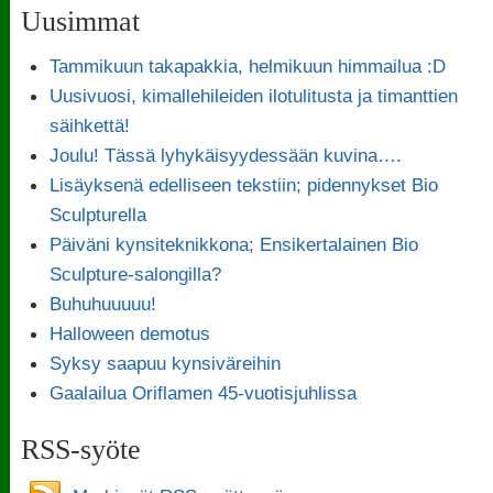
Uusimmat
Tammikuun takapakkia, helmikuun himmailua :D
Uusivuosi, kimallehileiden ilotulitusta ja timanttien
säihkettä!
Joulu! Tässä lyhykäisyydessään kuvina….
Lisäyksenä edelliseen tekstiin; pidennykset Bio
Sculpturella
Päiväni kynsiteknikkona; Ensikertalainen Bio
Sculpture-salongilla?
Buhuhuuuuu!
Halloween demotus
Syksy saapuu kynsiväreihin
Gaalailua Oriflamen 45-vuotisjuhlissa
RSS-syöte