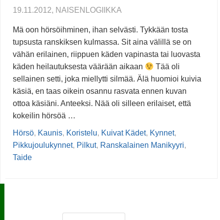
19.11.2012, NAISENLOGIIKKA
Mä oon hörsöihminen, ihan selvästi. Tykkään tosta
tupsusta ranskiksen kulmassa. Sit aina välillä se on
vähän erilainen, riippuen käden vapinasta tai luovasta
käden heilautuksesta väärään aikaan
Tää oli
sellainen setti, joka miellytti silmää. Älä huomioi kuivia
käsiä, en taas oikein osannu rasvata ennen kuvan
ottoa käsiäni. Anteeksi. Nää oli silleen erilaiset, että
kokeilin hörsöä …
Hörsö
,
Kaunis
,
Koristelu
,
Kuivat Kädet
,
Kynnet
,
Pikkujoulukynnet
,
Pilkut
,
Ranskalainen Manikyyri
,
Taide