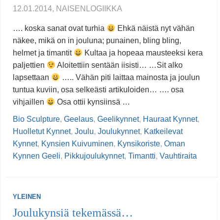
12.01.2014, NAISENLOGIIKKA
…. koska sanat ovat turhia
Ehkä näistä nyt vähän
näkee, mikä on in jouluna; punainen, bling bling,
helmet ja timantit
Kultaa ja hopeaa mausteeksi kera
paljettien
Aloitettiin sentään iisisti… …Sit alko
lapsettaan
….. Vähän piti laittaa mainosta ja joulun
tuntua kuviin, osa selkeästi artikuloiden… …. osa
vihjaillen
Osa ottii kynsiinsä …
Bio Sculpture
,
Geelaus
,
Geelikynnet
,
Hauraat Kynnet
,
Huolletut Kynnet
,
Joulu
,
Joulukynnet
,
Katkeilevat
Kynnet
,
Kynsien Kuivuminen
,
Kynsikoriste
,
Oman
Kynnen Geeli
,
Pikkujoulukynnet
,
Timantti
,
Vauhtiraita
YLEINEN
Joulukynsiä tekemässä…