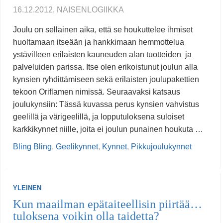
16.12.2012, NAISENLOGIIKKA
Joulu on sellainen aika, että se houkuttelee ihmiset
huoltamaan itseään ja hankkimaan hemmottelua
ystävilleen erilaisten kauneuden alan tuotteiden ja
palveluiden parissa. Itse olen erikoistunut joulun alla
kynsien ryhdittämiseen sekä erilaisten joulupakettien
tekoon Oriflamen nimissä. Seuraavaksi katsaus
joulukynsiin: Tässä kuvassa perus kynsien vahvistus
geelillä ja värigeelillä, ja lopputuloksena suloiset
karkkikynnet niille, joita ei joulun punainen houkuta …
Bling Bling
,
Geelikynnet
,
Kynnet
,
Pikkujoulukynnet
YLEINEN
Kun maailman epätaiteellisin piirtää…
tuloksena voikin olla taidetta?