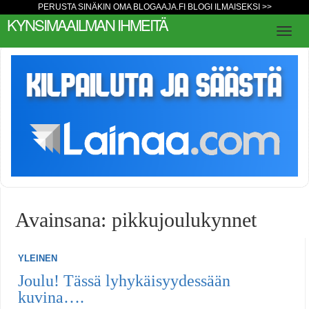
PERUSTA SINÄKIN OMA BLOGAAJA.FI BLOGI ILMAISEKSI >>
KYNSIMAAILMAN IHMEITÄ
Avainsana: pikkujoulukynnet
YLEINEN
Joulu! Tässä lyhykäisyydessään
kuvina….