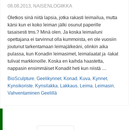
08.08.2013, NAISENLOGIIKKA
Oletkos sinä niitä lapsia, jotka rakasti leimailua, mutta
kärsi kun ei koko leiman jälki osunut paperille
tasaisesti tms.? Minä olen. Ja koska leimailuni
opettajana ei tarvinnut olla kummoista, en ole vuosiin
joutunut tarkentamaan leimajälkeäni, olinkin aika
pulassa, kun Konadin leimasimet, leimalaatat ja -lakat
tulivat markkinoille. Koska en kaihda haastetta,
nappasin ensimmäiset Konadit heti kun niistä …
BioSculpture
,
Geelikynnet
,
Konad
,
Kuva
,
Kynnet
,
Kynsikoriste
,
Kynsilakka
,
Lakkaus
,
Leima
,
Leimasin
,
Vahventaminen Geelillä