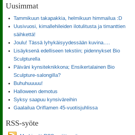
Uusimmat
Tammikuun takapakkia, helmikuun himmailua :D
Uusivuosi, kimallehileiden ilotulitusta ja timanttien
säihkettä!
Joulu! Tässä lyhykäisyydessään kuvina….
Lisäyksenä edelliseen tekstiin; pidennykset Bio
Sculpturella
Päiväni kynsiteknikkona; Ensikertalainen Bio
Sculpture-salongilla?
Buhuhuuuuu!
Halloween demotus
Syksy saapuu kynsiväreihin
Gaalailua Oriflamen 45-vuotisjuhlissa
RSS-syöte