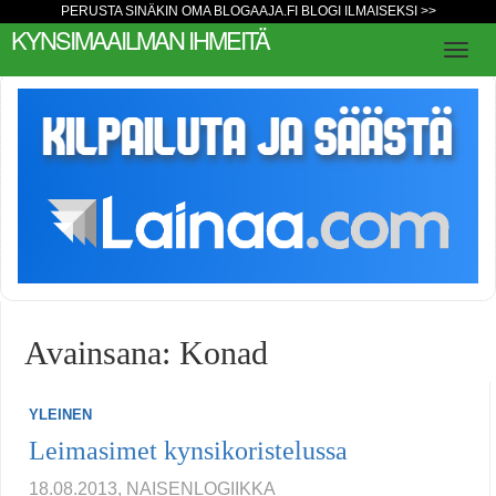
PERUSTA SINÄKIN OMA BLOGAAJA.FI BLOGI ILMAISEKSI >>
KYNSIMAAILMAN IHMEITÄ
Avainsana: Konad
YLEINEN
Leimasimet kynsikoristelussa
18.08.2013, NAISENLOGIIKKA