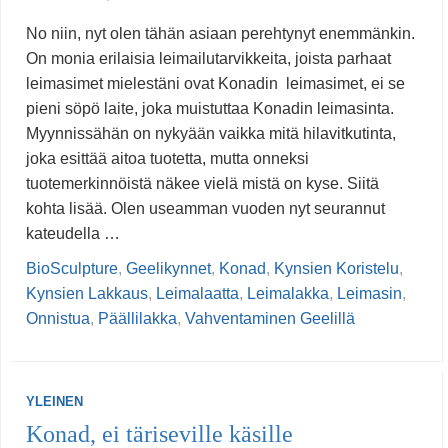
No niin, nyt olen tähän asiaan perehtynyt enemmänkin.
On monia erilaisia leimailutarvikkeita, joista parhaat
leimasimet mielestäni ovat Konadin leimasimet, ei se
pieni söpö laite, joka muistuttaa Konadin leimasinta.
Myynnissähän on nykyään vaikka mitä hilavitkutinta,
joka esittää aitoa tuotetta, mutta onneksi
tuotemerkinnöistä näkee vielä mistä on kyse. Siitä
kohta lisää. Olen useamman vuoden nyt seurannut
kateudella …
BioSculpture
,
Geelikynnet
,
Konad
,
Kynsien Koristelu
,
Kynsien Lakkaus
,
Leimalaatta
,
Leimalakka
,
Leimasin
,
Onnistua
,
Päällilakka
,
Vahventaminen Geelillä
YLEINEN
Konad, ei täriseville käsille