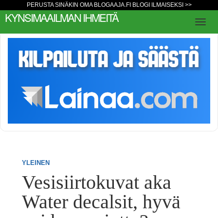
PERUSTA SINÄKIN OMA BLOGAAJA.FI BLOGI ILMAISEKSI >>
KYNSIMAAILMAN IHMEITÄ
YLEINEN
Vesisiirtokuvat aka
Water decalsit, hyvä