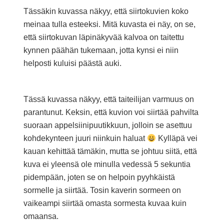
Tässäkin kuvassa näkyy, että siirtokuvien koko
meinaa tulla esteeksi. Mitä kuvasta ei näy, on se,
että siirtokuvan läpinäkyvää kalvoa on taitettu
kynnen päähän tukemaan, jotta kynsi ei niin
helposti kuluisi päästä auki.
Tässä kuvassa näkyy, että taiteilijan varmuus on
parantunut. Keksin, että kuvion voi siirtää pahvilta
suoraan appelsiinipuutikkuun, jolloin se asettuu
kohdekynteen juuri niinkuin haluat
Kylläpä vei
kauan kehittää tämäkin, mutta se johtuu siitä, että
kuva ei yleensä ole minulla vedessä 5 sekuntia
pidempään, joten se on helpoin pyyhkäistä
sormelle ja siirtää. Tosin kaverin sormeen on
vaikeampi siirtää omasta sormesta kuvaa kuin
omaansa.