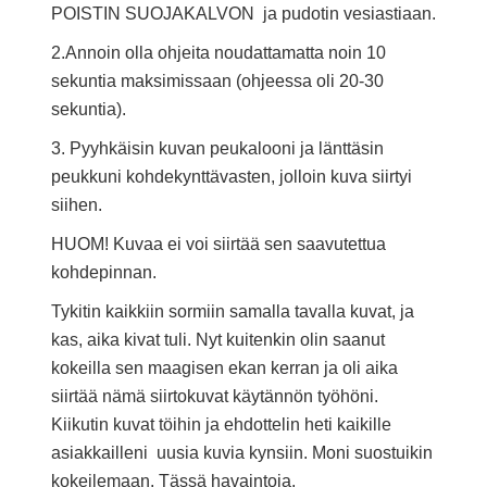
POISTIN SUOJAKALVON ja pudotin vesiastiaan.
2.Annoin olla ohjeita noudattamatta noin 10
sekuntia maksimissaan (ohjeessa oli 20-30
sekuntia).
3. Pyyhkäisin kuvan peukalooni ja länttäsin
peukkuni kohdekynttävasten, jolloin kuva siirtyi
siihen.
HUOM! Kuvaa ei voi siirtää sen saavutettua
kohdepinnan.
Tykitin kaikkiin sormiin samalla tavalla kuvat, ja
kas, aika kivat tuli. Nyt kuitenkin olin saanut
kokeilla sen maagisen ekan kerran ja oli aika
siirtää nämä siirtokuvat käytännön työhöni.
Kiikutin kuvat töihin ja ehdottelin heti kaikille
asiakkailleni uusia kuvia kynsiin. Moni suostuikin
kokeilemaan. Tässä havaintoja.