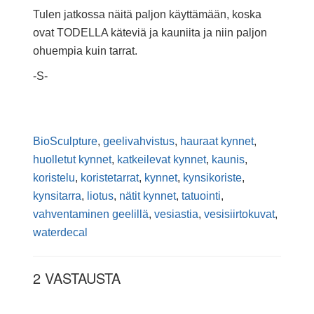
Tulen jatkossa näitä paljon käyttämään, koska
ovat TODELLA käteviä ja kauniita ja niin paljon
ohuempia kuin tarrat.
-S-
BioSculpture
,
geelivahvistus
,
hauraat kynnet
,
huolletut kynnet
,
katkeilevat kynnet
,
kaunis
,
koristelu
,
koristetarrat
,
kynnet
,
kynsikoriste
,
kynsitarra
,
liotus
,
nätit kynnet
,
tatuointi
,
vahventaminen geelillä
,
vesiastia
,
vesisiirtokuvat
,
waterdecal
2 VASTAUSTA