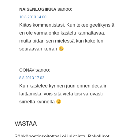
sanoo:
NAISENLOGIIKKA
10.8.2013 14.00
Kiitos kommentistasi. Kun tekee geelikynsiä
en ole varma onko kastelu kannattavaa,
mutta pidän sen mielessä kun kokeilen
seuraavan kerran
sanoo:
OONAV
8.8.2013 17.02
Kun kastelee kynnen juuri ennen decalin
laittamista, vois sitä vielä tosi varovasti
siirrellä kynnellä
VASTAA
Sähköpostiosoitettasi ei julkaista.
Pakolliset