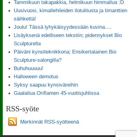
Tammikuun takapakkia, helmikuun himmailua :D
Uusivuosi, kimallehileiden ilotulitusta ja timanttien
säihkettä!
Joulu! Tässä lyhykäisyydessään kuvina….
Lisäyksenä edelliseen tekstiin; pidennykset Bio
Sculpturella
Päiväni kynsiteknikkona; Ensikertalainen Bio
Sculpture-salongilla?
Buhuhuuuuu!
Halloween demotus
Syksy saapuu kynsiväreihin
Gaalailua Oriflamen 45-vuotisjuhlissa
RSS-syöte
Merkinnät RSS-syötteenä