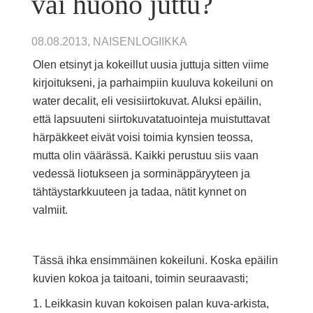
vai huono juttu?
08.08.2013, NAISENLOGIIKKA
Olen etsinyt ja kokeillut uusia juttuja sitten viime
kirjoitukseni, ja parhaimpiin kuuluva kokeiluni on
water decalit, eli vesisiirtokuvat. Aluksi epäilin,
että lapsuuteni siirtokuvatatuointeja muistuttavat
härpäkkeet eivät voisi toimia kynsien teossa,
mutta olin väärässä. Kaikki perustuu siis vaan
vedessä liotukseen ja sorminäppäryyteen ja
tähtäystarkkuuteen ja tadaa, nätit kynnet on
valmiit.
Tässä ihka ensimmäinen kokeiluni. Koska epäilin
kuvien kokoa ja taitoani, toimin seuraavasti;
1. Leikkasin kuvan kokoisen palan kuva-arkista,