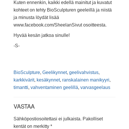
Kuten ennenkin, kaikki edellä mainitut ja kuvatut
kohteet on tehty BioSculpturen geeleillä ja niistä
ja minusta löydät lisää
www.facebook.com/SheelanSivut osoitteesta.
Hyvää kesän jatkoa sinulle!
-S-
BioSculpture
,
Geelikynnet
,
geelivahvistus
,
karkkivärit
,
kesäkynnet
,
ranskalainen manikyyri
,
timantti
,
vahventaminen geelillä
,
varvasgeelaus
VASTAA
Sähköpostiosoitettasi ei julkaista.
Pakolliset
kentät on merkitty
*