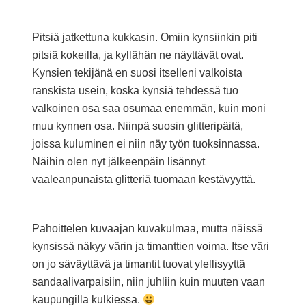
Pitsiä jatkettuna kukkasin. Omiin kynsiinkin piti
pitsiä kokeilla, ja kyllähän ne näyttävät ovat.
Kynsien tekijänä en suosi itselleni valkoista
ranskista usein, koska kynsiä tehdessä tuo
valkoinen osa saa osumaa enemmän, kuin moni
muu kynnen osa. Niinpä suosin glitteripäitä,
joissa kuluminen ei niin näy työn tuoksinnassa.
Näihin olen nyt jälkeenpäin lisännyt
vaaleanpunaista glitteriä tuomaan kestävyyttä.
Pahoittelen kuvaajan kuvakulmaa, mutta näissä
kynsissä näkyy värin ja timanttien voima. Itse väri
on jo säväyttävä ja timantit tuovat ylellisyyttä
sandaalivarpaisiin, niin juhliin kuin muuten vaan
kaupungilla kulkiessa.