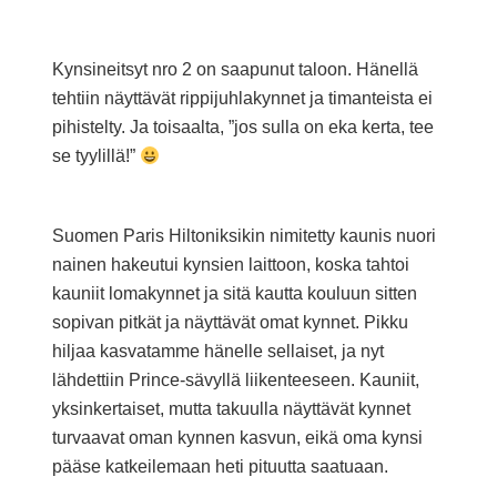
Kynsineitsyt nro 2 on saapunut taloon. Hänellä
tehtiin näyttävät rippijuhlakynnet ja timanteista ei
pihistelty. Ja toisaalta, ”jos sulla on eka kerta, tee
se tyylillä!”
Suomen Paris Hiltoniksikin nimitetty kaunis nuori
nainen hakeutui kynsien laittoon, koska tahtoi
kauniit lomakynnet ja sitä kautta kouluun sitten
sopivan pitkät ja näyttävät omat kynnet. Pikku
hiljaa kasvatamme hänelle sellaiset, ja nyt
lähdettiin Prince-sävyllä liikenteeseen. Kauniit,
yksinkertaiset, mutta takuulla näyttävät kynnet
turvaavat oman kynnen kasvun, eikä oma kynsi
pääse katkeilemaan heti pituutta saatuaan.