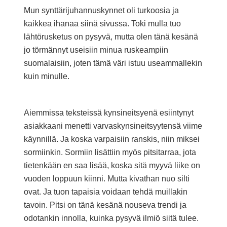
Mun synttärijuhannuskynnet oli turkoosia ja
kaikkea ihanaa siinä sivussa. Toki mulla tuo
lähtörusketus on pysyvä, mutta olen tänä kesänä
jo törmännyt useisiin minua ruskeampiin
suomalaisiin, joten tämä väri istuu useammallekin
kuin minulle.
Aiemmissa teksteissä kynsineitsyenä esiintynyt
asiakkaani menetti varvaskynsineitsyytensä viime
käynnillä. Ja koska varpaisiin ranskis, niin miksei
sormiinkin. Sormiin lisättiin myös pitsitarraa, jota
tietenkään en saa lisää, koska sitä myyvä liike on
vuoden loppuun kiinni. Mutta kivathan nuo silti
ovat. Ja tuon tapaisia voidaan tehdä muillakin
tavoin. Pitsi on tänä kesänä nouseva trendi ja
odotankin innolla, kuinka pysyvä ilmiö siitä tulee.