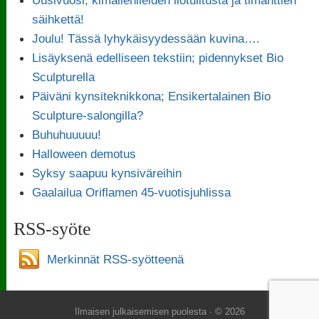
säihkettä!
Joulu! Tässä lyhykäisyydessään kuvina….
Lisäyksenä edelliseen tekstiin; pidennykset Bio
Sculpturella
Päiväni kynsiteknikkona; Ensikertalainen Bio
Sculpture-salongilla?
Buhuhuuuuu!
Halloween demotus
Syksy saapuu kynsiväreihin
Gaalailua Oriflamen 45-vuotisjuhlissa
RSS-syöte
Merkinnät RSS-syötteenä
Ilmaisen julkaisemisen puolesta
· © 2026