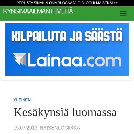
PERUSTA SINÄKIN OMA BLOGAAJA.FI BLOGI ILMAISEKSI >>
KYNSIMAAILMAN IHMEITÄ
YLEINEN
Kesäkynsiä luomassa
15.07.2013, NAISENLOGIIKKA