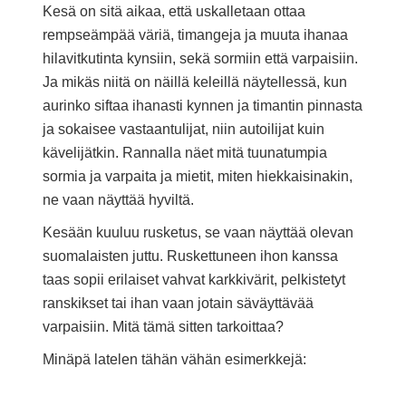
Kesä on sitä aikaa, että uskalletaan ottaa
rempseämpää väriä, timangeja ja muuta ihanaa
hilavitkutinta kynsiin, sekä sormiin että varpaisiin.
Ja mikäs niitä on näillä keleillä näytellessä, kun
aurinko siftaa ihanasti kynnen ja timantin pinnasta
ja sokaisee vastaantulijat, niin autoilijat kuin
kävelijätkin. Rannalla näet mitä tuunatumpia
sormia ja varpaita ja mietit, miten hiekkaisinakin,
ne vaan näyttää hyviltä.
Kesään kuuluu rusketus, se vaan näyttää olevan
suomalaisten juttu. Ruskettuneen ihon kanssa
taas sopii erilaiset vahvat karkkivärit, pelkistetyt
ranskikset tai ihan vaan jotain säväyttävää
varpaisiin. Mitä tämä sitten tarkoittaa?
Minäpä latelen tähän vähän esimerkkejä: